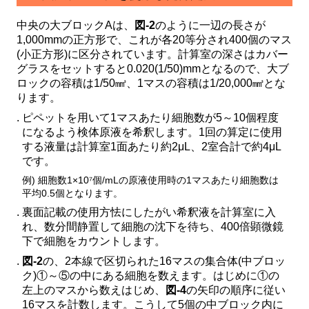
中央の大ブロックAは、
図-2
のように一辺の長さが
1,000mmの正方形で、これが各20等分され400個のマス
(小正方形)に区分されています。計算室の深さはカバー
グラスをセットすると0.020(1/50)mmとなるので、大ブ
ロックの容積は1/50㎣、1マスの容積は1/20,000㎣とな
ります。
ピペットを用いて1マスあたり細胞数が5～10個程度
になるよう検体原液を希釈します。1回の算定に使用
する液量は計算室1面あたり約2μL、2室合計で約4μL
です。
例) 細胞数1×10⁷個/mLの原液使用時の1マスあたり細胞数は
平均0.5個となります。
裏面記載の使用方怯にしたがい希釈液を計算室に入
れ、数分間静置して細胞の沈下を待ち、400倍顕微鏡
下で細胞をカウントします。
図-2
の、2本線で区切られた16マスの集合体(中ブロッ
ク)①～⑤の中にある細胞を数えます。はじめに①の
左上のマスから数えはじめ、
図-4
の矢印の順序に従い
16マスを計数します。こうして5個の中ブロック内に