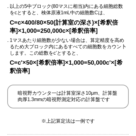
以上の5中ブロック(80マスに相当)内にある細胞総数
をcとすると、検体原液1mL中の細胞数Cは、
C=c×400/80×50(計算室の深さ)×[希釈倍
率]×1,000=250,000c×[希釈倍率]
1マスあたり細胞数が少ない場合は、算定精度を高め
るため大ブロック内にあるすべての細胞数をカウン卜
します。この総数をc'とすると、
C=c'×50×[希釈倍率]×1,000=50,000c'×[希
釈倍率]
暗視野カウンタ一は計算室深さ10μm、計算盤
肉厚1.3mmの暗視野測定対応の計算盤です
※上記算定法は一例です