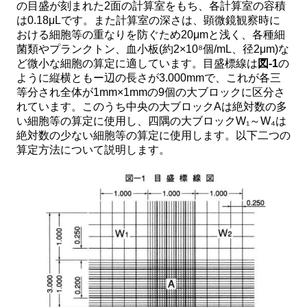
の目盛が刻まれた2面の計算室をもち、各計算室の容積
は0.18μLです。また計算室の深さは、顕微鏡観察時に
おける細胞等の重なりを防ぐため20μmと浅く、各種細
菌類やプランクトン、血小板(約2×10⁸個/mL、径2μm)な
ど微小な細胞の算定に適しています。目盛標線は
図-1
の
ように縦横ともー辺の長さが3.000mmで、これが各三
等分され全体が1mm×1mmの9個の大ブロックに区分さ
れています。このうち中央の大ブロックAは絶対数の多
い細胞等の算定に使用し、四隅の大ブロックW₁～W₄は
絶対数の少ない細胞等の算定に使用します。以下二つの
算定方法について説明します。