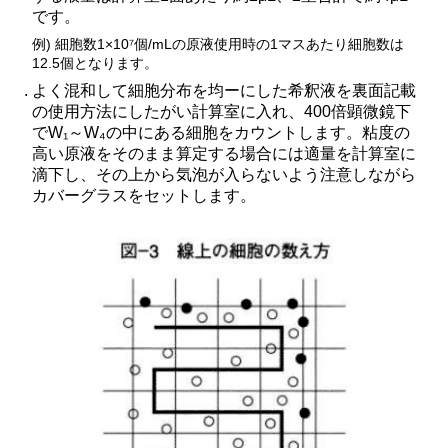
です。
例) 細胞数1×10⁷個/mLの原液使用時の1マスあたり細胞数は
12.5個となります。
よく混和して細胞分布を均ーにした希釈液を裏面記載
の使用方法にしたがい計算室に入れ、400倍顕微鏡下
でW₁～W₄の中にある細胞をカウントします。粘度の
高い原液をそのまま算定する場合には適量を計算室に
滴下し、その上から気泡が入らないよう注意しながら
カバーグラスをセットします。