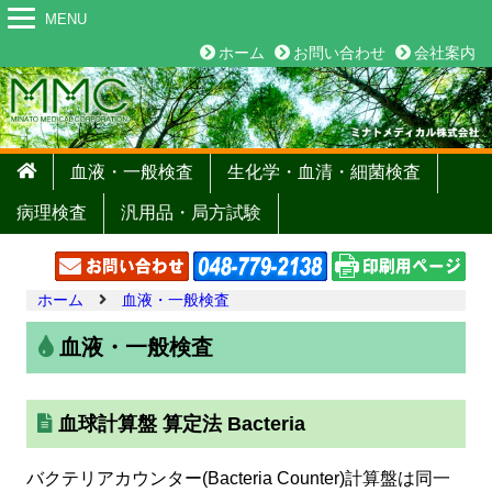
MENU
ホーム
お問い合わせ
会社案内
血液・一般検査
生化学・血清・細菌検査
病理検査
汎用品・局方試験
ホーム
血液・一般検査
血液・一般検査
血球計算盤 算定法 Bacteria
バクテリアカウンター(Bacteria Counter)計算盤は同一