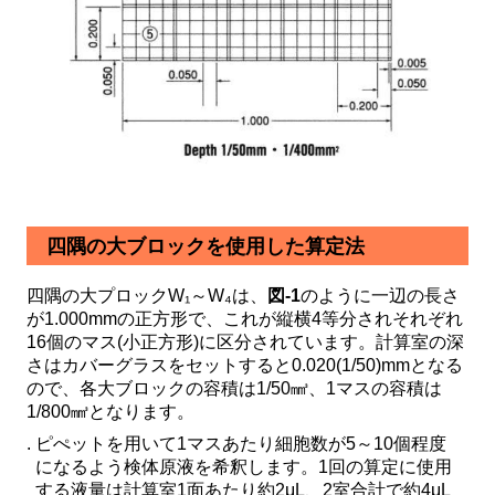
四隅の大ブロックを使用した算定法
四隅の大プロックW₁～W₄は、
図-1
のように一辺の長さ
が1.000mmの正方形で、これが縦横4等分されそれぞれ
16個のマス(小正方形)に区分されています。計算室の深
さはカバーグラスをセットすると0.020(1/50)mmとなる
ので、各大ブロックの容積は1/50㎣、1マスの容積は
1/800㎣となります。
ピぺットを用いて1マスあたり細胞数が5～10個程度
になるよう検体原液を希釈します。1回の算定に使用
する液量は計算室1面あたり約2μL、2室合計で約4μL