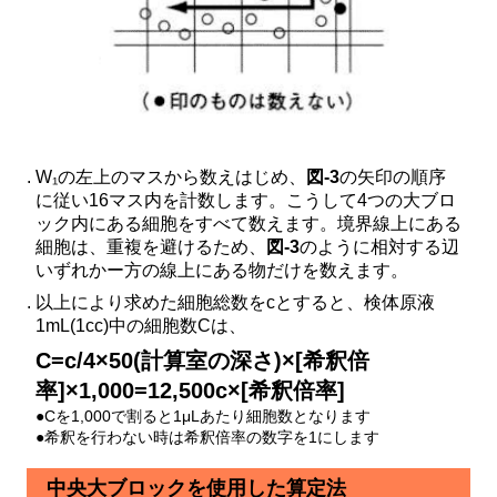
W₁の左上のマスから数えはじめ、
図-3
の矢印の順序
に従い16マス内を計数します。こうして4つの大ブロ
ック内にある細胞をすべて数えます。境界線上にある
細胞は、重複を避けるため、
図-3
のように相対する辺
いずれかー方の線上にある物だけを数えます。
以上により求めた細胞総数をcとすると、検体原液
1mL(1cc)中の細胞数Cは、
C=c/4×50(計算室の深さ)×[希釈倍
率]×1,000=12,500c×[希釈倍率]
●Cを1,000で割ると1μLあたり細胞数となります
●希釈を行わない時は希釈倍率の数字を1にします
中央大ブロックを使用した算定法